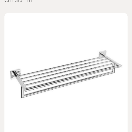
CHF 316.-
HT