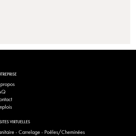
TREPRISE
 propos
AQ
ontact
mplois
SITES VIRTUELLES
anitaire - Carrelage - Poêles/Cheminées