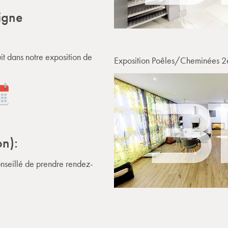
igne
it dans notre exposition de
Exposition Poêles/Cheminées 2
on):
onseillé de prendre rendez-