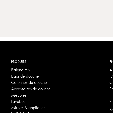
PRODUITS
EN
Baignoires
A
Bacs de douche
F
Colonnes de douche
C
Accessoires de douche
E
Meubles
Lavabos
VI
Miroirs & appliques
S