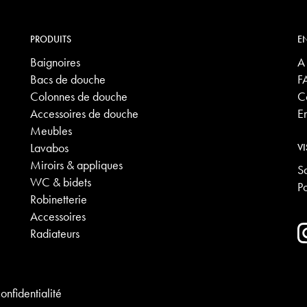
PRODUITS
EN
Baignoires
A
Bacs de douche
F
Colonnes de douche
C
Accessoires de douche
E
Meubles
Lavabos
VI
Miroirs & appliques
S
WC & bidets
P
Robinetterie
Accessoires
Radiateurs
onfidentialité