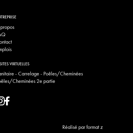
TREPRISE
 propos
AQ
ontact
mplois
SITES VIRTUELLES
anitaire - Carrelage - Poêles/Cheminées
oêles/Cheminées 2e partie
Réalisé par
format z