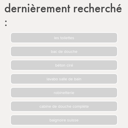
dernièrement recherché
:
les toilettes
bac de douche
béton ciré
lavabo salle de bain
robinetterie
cabine de douche complète
baignoire suisse