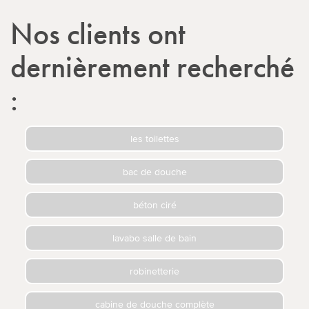
Nos clients ont
dernièrement recherché
:
les toilettes
bac de douche
béton ciré
lavabo salle de bain
robinetterie
cabine de douche complète