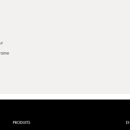
ur
rame
PRODUITS
EN