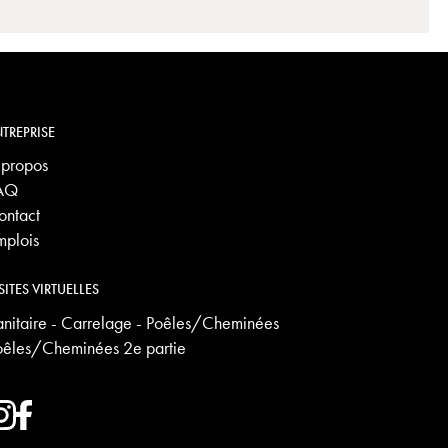
TREPRISE
 propos
AQ
ontact
mplois
SITES VIRTUELLES
anitaire - Carrelage - Poêles/Cheminées
oêles/Cheminées 2e partie