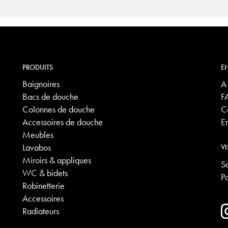
PRODUITS
EN
Baignoires
A
Bacs de douche
F
Colonnes de douche
C
Accessoires de douche
E
Meubles
Lavabos
VI
Miroirs & appliques
S
WC & bidets
P
Robinetterie
Accessoires
Radiateurs