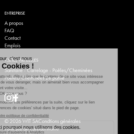
ENTREPRISE
A propos
FAQ
Contact
Emplois
VISITES VIRTUELLES
Sanitaire - Carrelage - Poêles/Cheminées
Poêles/Cheminées 2e partie
© 2026 WIT SA
Condtions générales
Politique de confidentialité