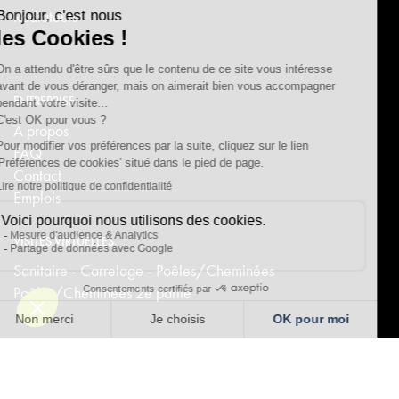
Radiateurs
ENTREPRISE
A propos
FAQ
Contact
Emplois
VISITES VIRTUELLES
Sanitaire - Carrelage - Poêles/Cheminées
Poêles/Cheminées 2e partie