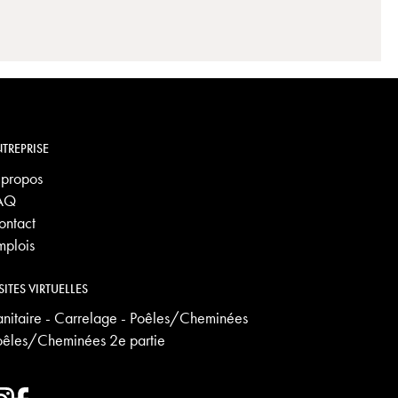
TREPRISE
 propos
AQ
ontact
mplois
SITES VIRTUELLES
anitaire - Carrelage - Poêles/Cheminées
oêles/Cheminées 2e partie