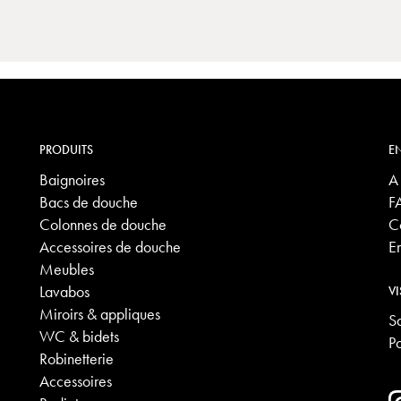
PRODUITS
EN
Baignoires
A
Bacs de douche
F
Colonnes de douche
C
Accessoires de douche
E
Meubles
Lavabos
VI
Miroirs & appliques
S
WC & bidets
P
Robinetterie
Accessoires