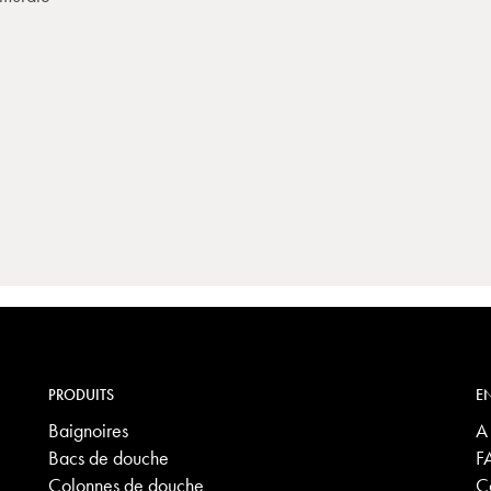
PRODUITS
EN
Baignoires
A
Bacs de douche
F
Colonnes de douche
C