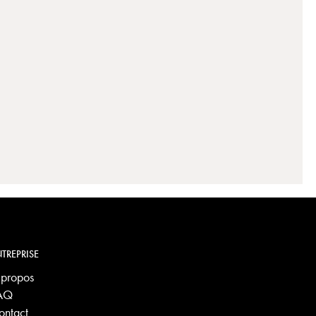
TREPRISE
 propos
AQ
ontact