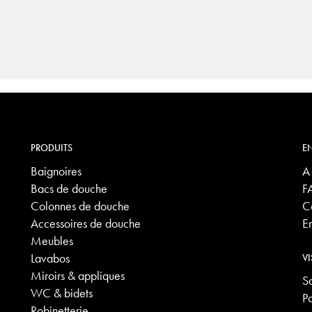
PRODUITS
EN
Baignoires
A
Bacs de douche
F
Colonnes de douche
C
Accessoires de douche
E
Meubles
Lavabos
VI
Miroirs & appliques
S
WC & bidets
P
Robinetterie