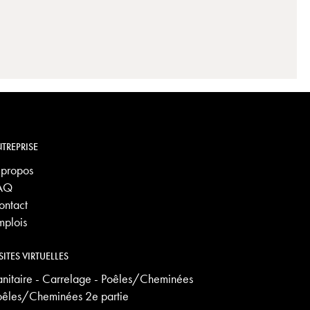
TREPRISE
 propos
AQ
ontact
mplois
SITES VIRTUELLES
anitaire - Carrelage - Poêles/Cheminées
oêles/Cheminées 2e partie