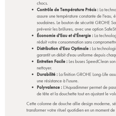
chocs.
Contrôle de Température Précis :
La techn
assure une température constante de l'eau, évi
soudaines. Le bouton de sécurité GROHE Saf
prévenir les brûlures, avec une option SafeS
Économie d'Eau et d'Énergie :
La technolo
réduit votre consommation sans compromettr
Distribution d'Eau Optimale :
La technolo
garantit un débit d'eau uniforme depuis chaq
Entretien Facile :
Les buses SpeedClean son an
nettoyer.
Durabilité :
La finition GROHE Long-Life assu
une résistance à l'usure.
Polyvalence :
L'Aquadimmer permet de passe
de tête et la douchette tout en ajustant le vo
Cette colonne de douche allie design moderne, séc
transformer votre rituel quotidien en un moment de p