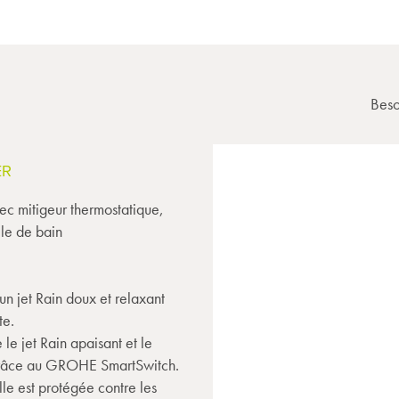
Beso
ER
c mitigeur thermostatique,
lle de bain
'un jet Rain doux et relaxant
te.
le jet Rain apaisant et le
s grâce au GROHE SmartSwitch.
le est protégée contre les