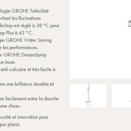
ologie GROHE TurboStat
tant les fluctuations
eStop est réglé à 38 °C pour
top Plus à 43 °C.
gie GROHE Water Saving
e les performances.
gie GROHE DreamSpray
ue buse.
ti-calcaire et très facile à
re une brillance durable et
r facilement entre la douche
lume d'eau.
urité et innovation pour
ur plaisir.