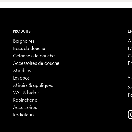
PRODUITS
EN
Baignoires
A
Bacs de douche
F
Colonnes de douche
C
Accessoires de douche
E
Meubles
Lavabos
VI
Miroirs & appliques
S
WC & bidets
P
Robinetterie
Accessoires
Radiateurs