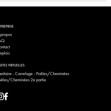
TREPRISE
 propos
AQ
ontact
mplois
SITES VIRTUELLES
anitaire - Carrelage - Poêles/Cheminées
oêles/Cheminées 2e partie