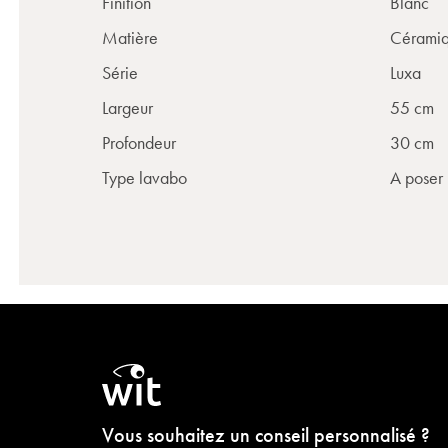
Finition
Blanc
Matière
Cérami
Série
Luxa
Largeur
55 cm
Profondeur
30 cm
Type lavabo
A poser
Vous souhaitez un conseil personnalisé ?