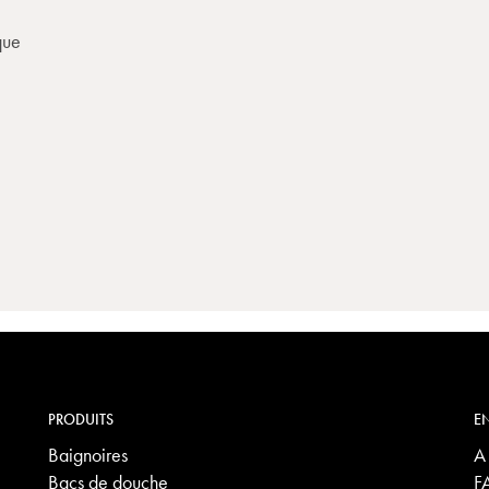
que
PRODUITS
EN
Baignoires
A
Bacs de douche
F