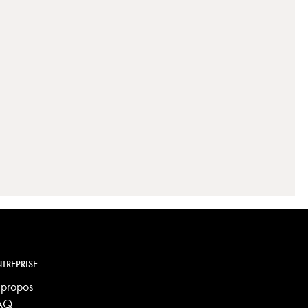
TREPRISE
 propos
AQ