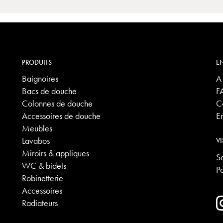
PRODUITS
EN
Baignoires
A
Bacs de douche
F
Colonnes de douche
C
Accessoires de douche
E
Meubles
Lavabos
VI
Miroirs & appliques
S
WC & bidets
P
Robinetterie
Accessoires
Radiateurs