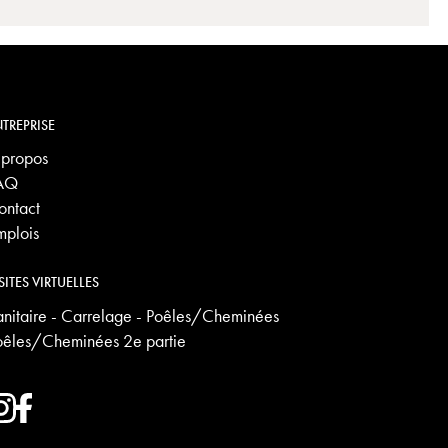
TREPRISE
 propos
AQ
ontact
mplois
SITES VIRTUELLES
anitaire - Carrelage - Poêles/Cheminées
oêles/Cheminées 2e partie