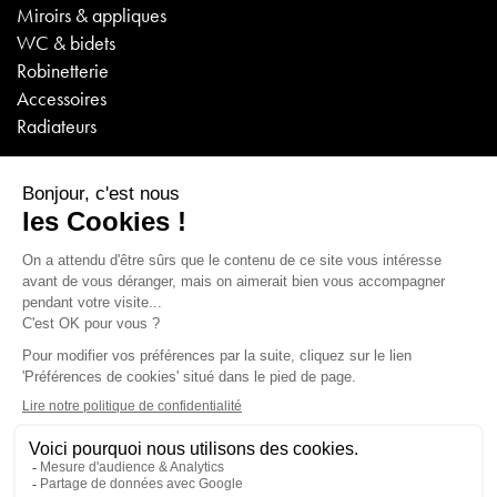
Miroirs & appliques
WC & bidets
Robinetterie
Accessoires
Radiateurs
ENTREPRISE
A propos
FAQ
Contact
Emplois
VISITES VIRTUELLES
Sanitaire - Carrelage - Poêles/Cheminées
Poêles/Cheminées 2e partie