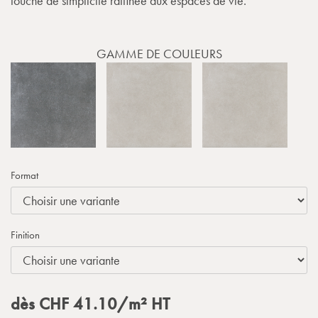
touche de simplicité raffinée aux espaces de vie.
GAMME DE COULEURS
Format
Finition
dès
CHF
41.10
/m²
HT