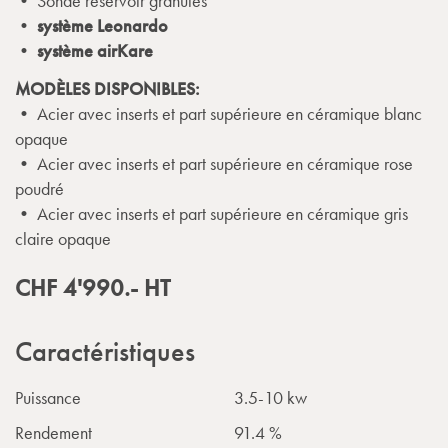
• Sonde réservoir granulés
•
système Leonardo
•
système airKare
MODÈLES DISPONIBLES:
• Acier avec inserts et part supérieure en céramique blanc
opaque
• Acier avec inserts et part supérieure en céramique rose
poudré
• Acier avec inserts et part supérieure en céramique gris
claire opaque
CHF
4'990.-
HT
Caractéristiques
Puissance
3.5-10 kw
Rendement
91.4 %