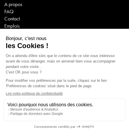
A propos
FAQ
Contact
Emplois
VISITES VIRTUELLES
Sanitaire - Carrelage - Poêles/Cheminées
Poêles/Cheminées 2e partie
© 2026 WIT SA
Condtions générales
Politique de confidentialité
Réalisé par
format z