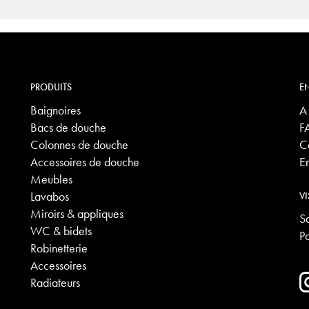
PRODUITS
EN
Baignoires
A
Bacs de douche
F
Colonnes de douche
C
Accessoires de douche
E
Meubles
Lavabos
VI
Miroirs & appliques
S
WC & bidets
P
Robinetterie
Accessoires
Radiateurs