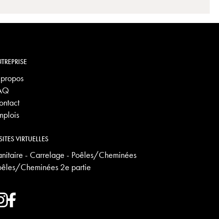
TREPRISE
 propos
AQ
ontact
mplois
SITES VIRTUELLES
anitaire - Carrelage - Poêles/Cheminées
oêles/Cheminées 2e partie