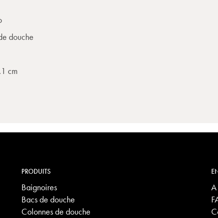
o
de douche
.1 cm
PRODUITS
EN
Baignoires
A
Bacs de douche
F
Colonnes de douche
C