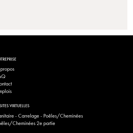
TREPRISE
 propos
AQ
ontact
mplois
SITES VIRTUELLES
anitaire - Carrelage - Poêles/Cheminées
oêles/Cheminées 2e partie