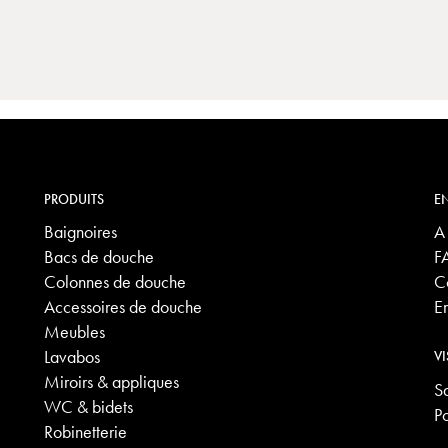
PRODUITS
EN
Baignoires
A
Bacs de douche
F
Colonnes de douche
C
Accessoires de douche
E
Meubles
Lavabos
VI
Miroirs & appliques
S
WC & bidets
P
Robinetterie