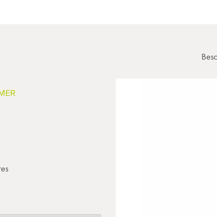
Beso
IMER
res