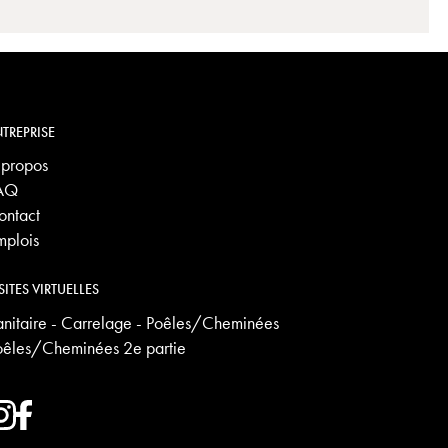
TREPRISE
 propos
AQ
ontact
mplois
SITES VIRTUELLES
anitaire - Carrelage - Poêles/Cheminées
oêles/Cheminées 2e partie