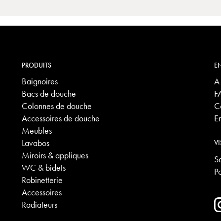
PRODUITS
EN
Baignoires
A
Bacs de douche
F
Colonnes de douche
C
Accessoires de douche
E
Meubles
Lavabos
VI
Miroirs & appliques
S
WC & bidets
P
Robinetterie
Accessoires
Radiateurs