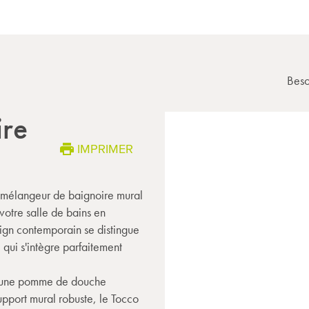
Beso
ire
IMPRIMER
e mélangeur de baignoire mural
votre salle de bains en
sign contemporain se distingue
 qui s'intègre parfaitement
 d'une pomme de douche
upport mural robuste, le Tocco