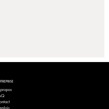
TREPRISE
 propos
AQ
ontact
mplois