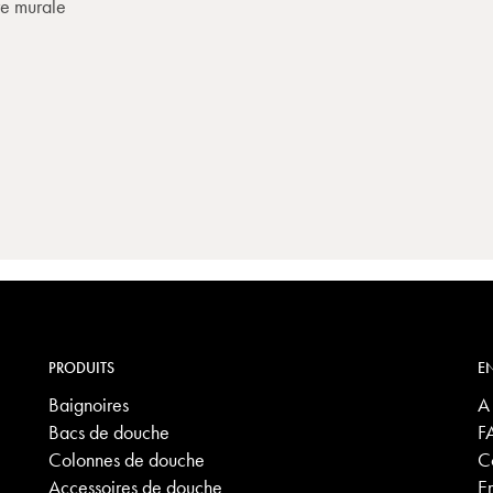
re murale
PRODUITS
EN
Baignoires
A
Bacs de douche
F
Colonnes de douche
C
Accessoires de douche
E