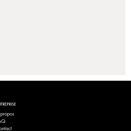
TREPRISE
 propos
AQ
ontact