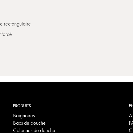
e rectangulaire
nforcé
PRODUITS
EN
Baignoires
A
Bacs de douche
F
Colonnes de douche
C