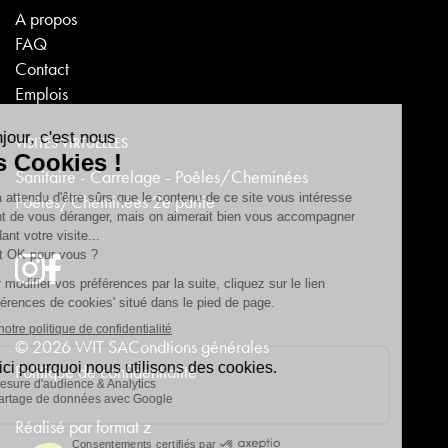
A propos
FAQ
Contact
Emplois
VISITES VIRTUELLES
Sanitaire - Carrelage - Poêles/Cheminées
Poêles/Cheminées 2e partie
© 2026 WIT SA
Condtions générales
Politique de confidentialité
Réalisé par
format z